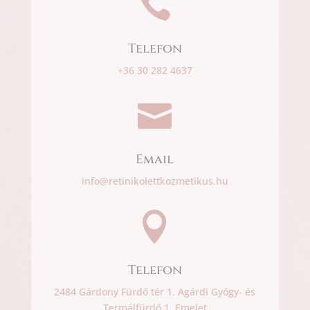

Telefon
+36 30 282 4637

Email
info@retinikolettkozmetikus.hu

Telefon
2484 Gárdony Fürdő tér 1. Agárdi Gyógy- és
Termálfürdő 1. Emelet