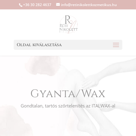
+36 30 282 4637
info@retinikolettkozmetikus.hu
Oldal kiválasztása
Gyanta/Wax
Gondtalan, tartós szőrtelenítés az ITALWAX-al