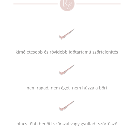
kíméletesebb és rövidebb időtartamú szőrtelenítés
nem ragad, nem éget, nem húzza a bőrt
nincs több benőtt szőrszál vagy gyulladt szőrtüsző