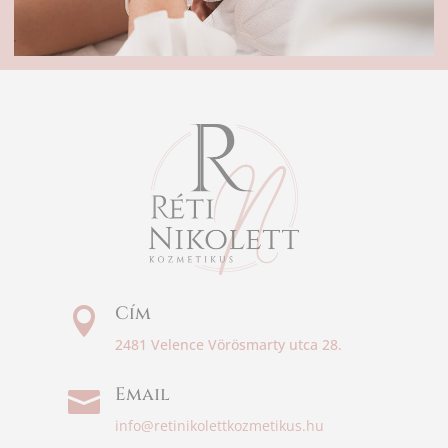
Cím

2481 Velence Vörösmarty utca 28.
Email

info@retinikolettkozmetikus.hu