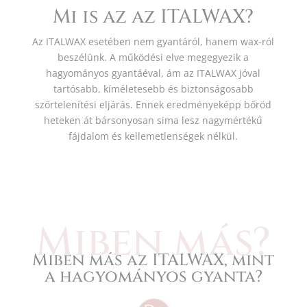
Mi is az az ITALWAX?
Az ITALWAX esetében nem gyantáról, hanem wax-ról
beszélünk. A működési elve megegyezik a
hagyományos gyantáéval, ám az ITALWAX jóval
tartósabb, kíméletesebb és biztonságosabb
szőrtelenítési eljárás. Ennek eredményeképp bőröd
heteken át bársonyosan sima lesz nagymértékű
fájdalom és kellemetlenségek nélkül.
Miben más?
Miben más az ITALWAX, mint
a hagyományos gyanta?